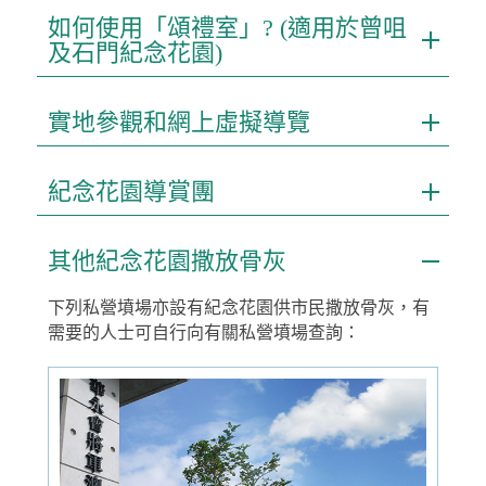
如何使用「頌禮室」? (適用於曾咀
及石門紀念花園)
實地參觀和網上虛擬導覽
紀念花園導賞團
其他紀念花園撒放骨灰
下列私營墳場亦設有紀念花園供市民撒放骨灰，有
需要的人士可自行向有關私營墳場查詢：