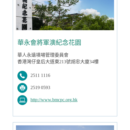
華永會將軍澳紀念花園
華人永遠墳場管理委員會
香港灣仔皇后大道東213號胡忠大廈34樓
2511 1116
2519 0593
http://www.bmcpc.org.hk