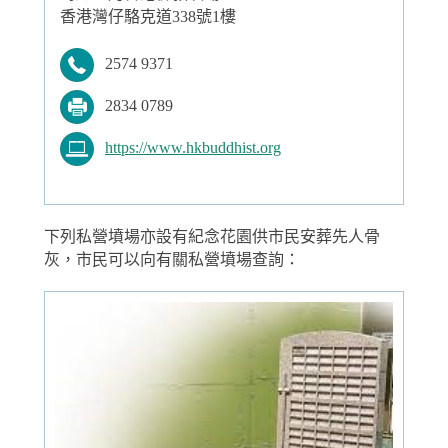
香港灣仔駱克道338號1樓
2574 9371
2834 0789
https://www.hkbuddhist.org
下列私營墳場亦設有紀念花園供市民安葬先人骨
灰，市民可以向有關私營墳場查詢：