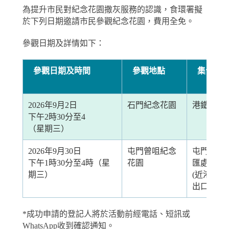
為提升市民對紀念花園撒灰服務的認識，食環署擬
於下列日期邀請市民參觀紀念花園，費用全免。
參觀日期及詳情如下：
參觀日期及時間
參觀地點
集合地
2026年9月2日
石門紀念花園
港鐵石門
下午2時30分至4
（星期三）
2026年9月30日
屯門曾咀紀念
屯門站公
下午1時30分至4時（星
花園
匯處
期三）
(近港鐵屯
出口)
*成功申請的登記人將於活動前經電話、短訊或
WhatsApp收到確認通知。