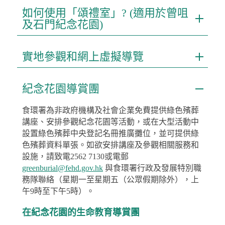
如何使用「頌禮室」? (適用於曾咀
及石門紀念花園)
實地參觀和網上虛擬導覽
紀念花園導賞團
食環署為非政府機構及社會企業免費提供綠色殯葬
講座、安排參觀紀念花園等活動，或在大型活動中
設置綠色殯葬中央登記名冊推廣攤位，並可提供綠
色殯葬資料單張。如欲安排講座及參觀相關服務和
設施，請致電2562 7130或電郵
greenburial@fehd.gov.hk
與食環署行政及發展特別職
務隊聯絡（星期一至星期五（公眾假期除外），上
午9時至下午5時）。
在紀念花園的生命教育導賞團