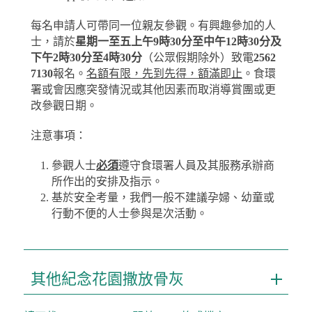
每名申請人可帶同一位親友參觀。有興趣參加的人
士，請於
星期一至五上午9時30分至中午12時30分及
下午2時30分至4時30分
（公眾假期除外）致電
2562
7130
報名。
名額有限，先到先得，額滿即止
。食環
署或會因應突發情況或其他因素而取消導賞團或更
改參觀日期。
注意事項：
參觀人士
必須
遵守食環署人員及其服務承辦商
所作出的安排及指示。
基於安全考量，我們一般不建議孕婦、幼童或
行動不便的人士參與是次活動。
其他紀念花園撒放骨灰