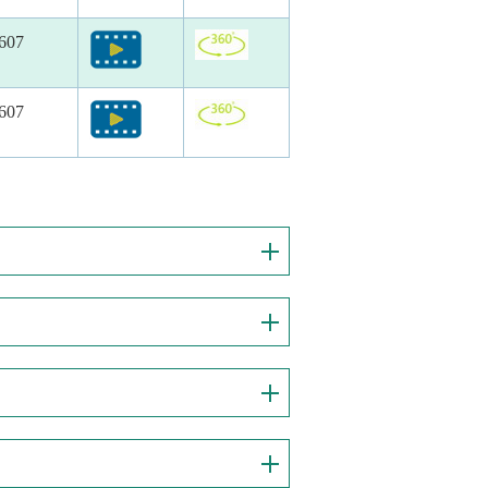
607
607