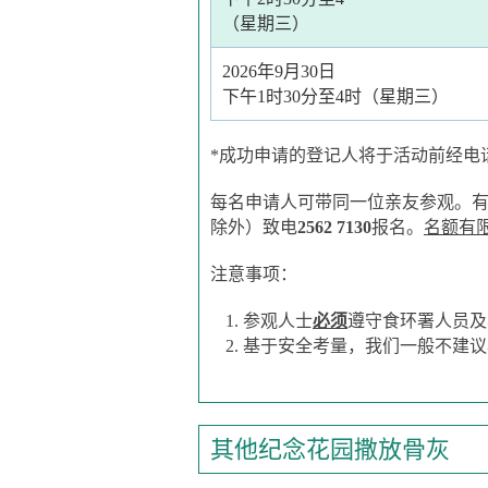
（星期三）
2026年9月30日
下午1时30分至4时（星期三）
*成功申请的登记人将于活动前经电话、
每名申请人可带同一位亲友参观。
除外）致电
2562 7130
报名。
名额有
注意事项：
参观人士
必须
遵守食环署人员及
基于安全考量，我们一般不建议
其他纪念花园撒放骨灰