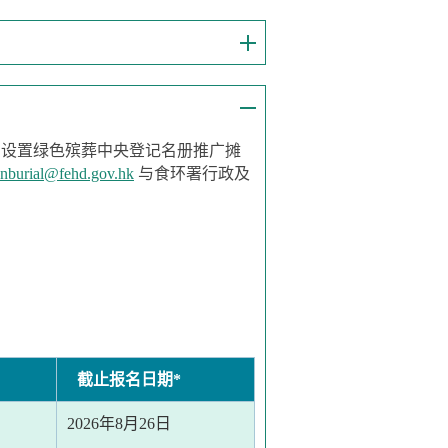
中设置绿色殡葬中央登记名册推广摊
enburial@fehd.gov.hk
与食环署行政及
截止报名日期*
2026年8月26日