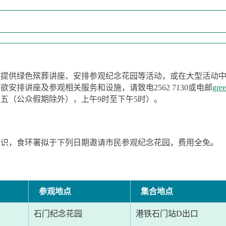
费提供绿色殡葬讲座、安排参观纪念花园等活动，或在大型活动
安排讲座及参观相关服务和设施，请致电2562 7130或电邮
gre
五（公众假期除外），上午9时至下午5时）。
认识，食环署拟于下列日期邀请市民参观纪念花园，费用全免。
参观地点
集合地点
石门纪念花园
港铁石门站D出口