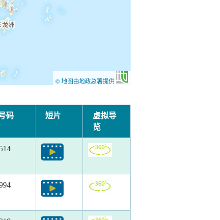
© 地图由地政总署提供
号码
短片
虚拟导
览
514
994