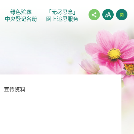
绿色殡葬
「无尽思念」
中央登记名册
网上追思服务
宣传资料