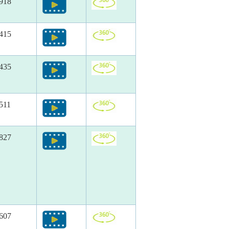
918
415
435
511
827
607