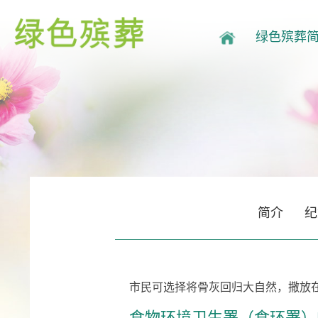
绿色殡葬
简介
纪
市民可选择将骨灰回归大自然，撒放
食物环境卫生署（食环署）