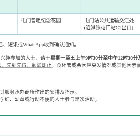
屯门曾咀纪念花园
屯门站公共运输交汇处
(近港铁屯门站C2出口)
短讯或WhatsApp收到确认通知。
有兴趣参加的人士，请于
星期一至五上午9时30分至中午12时30分及
限，先到先得，额满即止
。食环署或会因应突发情况或其他因素
其服务承办商所作出的安排及指示。
孕妇、幼童或行动不便的人士参与是次活动。