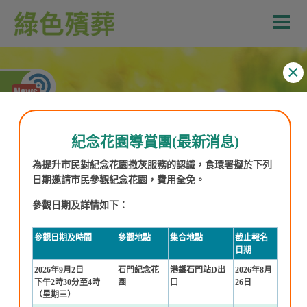
紀念花園導賞團(最新消息)
為提升市民對紀念花園撒灰服務的認識，食環署擬於下列
日期邀請市民參觀紀念花園，費用全免。
參觀日期及詳情如下：
紀念花園撒灰
參觀日期及時間
參觀地點
集合地點
截止報名
讓至親擁抱自然，綠蔭後人。
日期
2026年9月2日
石門紀念花
港鐵石門站D出
2026年8月
下午2時30分至4時
園
口
26日
（星期三）