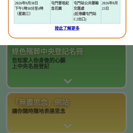
2026年9月30日
屯門曾咀紀
屯門站公共運輸
2026年9月
海上撒灰
下午1時30分至4時
念花園
交匯處
23日
（星期三）
(近港鐵屯門站
讓至親於大海中無拘無束，回歸自然。
C2出口)
按此了解更多
綠色殯葬中央登記名冊
告知家人你身後的心願
上中央名冊登記
「無盡思念」網站
讓你隨時隨地表達思念